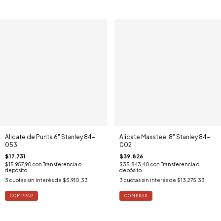
Alicate de Punta 6" Stanley 84-
Alicate Maxsteel 8" Stanley 84-
053
002
$17.731
$39.826
$15.957,90
con
Transferencia o
$35.843,40
con
Transferencia o
depósito
depósito
3
cuotas sin interés de
$5.910,33
3
cuotas sin interés de
$13.275,33