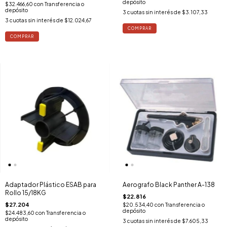
depósito
$32.466,60
con
Transferencia o
depósito
3
cuotas sin interés de
$3.107,33
3
cuotas sin interés de
$12.024,67
Adaptador Plástico ESAB para
Aerografo Black Panther A-138
Rollo 15/18KG
$22.816
$27.204
$20.534,40
con
Transferencia o
depósito
$24.483,60
con
Transferencia o
depósito
3
cuotas sin interés de
$7.605,33