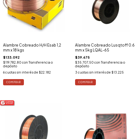
Alambre Cobreado H/H Esab 1,2
Alambre Cobreado Lusqtoff 0.6
mm x 18 kgs
mm x 5kg LQAL-65
$133.092
$39.675
$119.782,80
con
Transferencia o
$35.707,50
con
Transferencia o
depósito
depósito
6
cuotas sin interés de
$22.182
3
cuotas sin interés de
$13.225