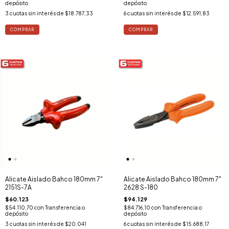
depósito
depósito
3
cuotas sin interés de
$18.787,33
6
cuotas sin interés de
$12.591,83
Alicate Aislado Bahco 180mm 7"
Alicate Aislado Bahco 180mm 7"
2151S-7A
2628 S-180
$60.123
$94.129
$54.110,70
con
Transferencia o
$84.716,10
con
Transferencia o
depósito
depósito
3
cuotas sin interés de
$20.041
6
cuotas sin interés de
$15.688,17