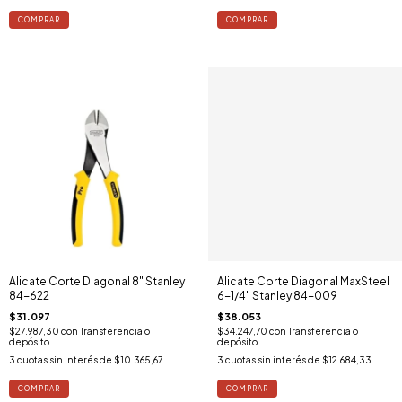
Alicate Corte Diagonal 8" Stanley
Alicate Corte Diagonal MaxSteel
84-622
6-1/4" Stanley 84-009
$31.097
$38.053
$27.987,30
con
Transferencia o
$34.247,70
con
Transferencia o
depósito
depósito
3
cuotas sin interés de
$10.365,67
3
cuotas sin interés de
$12.684,33