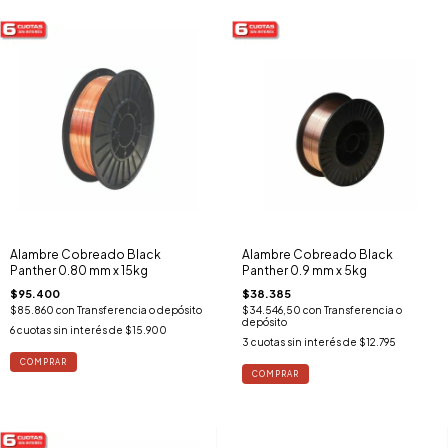
Alambre Cobreado Black
Alambre Cobreado Black
Panther 0.80 mm x 15kg
Panther 0.9 mm x 5kg
$95.400
$38.385
$85.860
con
Transferencia o depósito
$34.546,50
con
Transferencia o
depósito
6
cuotas sin interés de
$15.900
3
cuotas sin interés de
$12.795