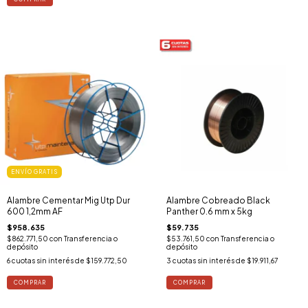
ENVÍO GRATIS
Alambre Cementar Mig Utp Dur
Alambre Cobreado Black
600 1,2mm AF
Panther 0.6 mm x 5kg
$958.635
$59.735
$862.771,50
con
Transferencia o
$53.761,50
con
Transferencia o
depósito
depósito
6
cuotas sin interés de
$159.772,50
3
cuotas sin interés de
$19.911,67