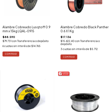
Alambre Cobreado Lusqtoff 0.9
Alambre Cobredo Black Panther
mm x 15kg LQAL-0915
0.6 X 1 Kg
$88.590
$17.136
$79.731
con
Transferencia o depósito
$15.422,40
con
Transferencia o
depósito
6
cuotas sin interés de
$14.765
3
cuotas sin interés de
$5.712