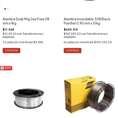
Alambre Esab Mig Gas Free 08
Alambre Inoxidable 308 Black
mm x 1Kg
Panther 0.90 mm x 15kg
$11.568
$630.315
$10.411,20
con
Transferencia o
$567.283,50
con
Transferencia o
depósito
depósito
3
cuotas sin interés de
$3.856
6
cuotas sin interés de
$105.052,50