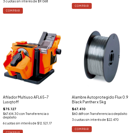
3
cuotas sin interés de
$9.068
Afilador Multiuso AFL65-7
Alambre Autoprotegido Flux 0.9
Lusqtoff
Black Panther x 5kg
$75.127
$67.410
$67.614,30
con
Transferencia o
$60.669
con
Transferencia o depósito
depósito
3
cuotas sin interés de
$22.470
6
cuotas sin interés de
$12.521,17