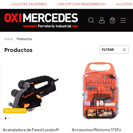
OTAS SIN INTERES -
- 10% OFF CON TRANSFERENCIA -
- 6 CUOTAS SIN INTERES 
0
Inicio
.
Productos
Productos
FILTRAR
ENVÍO GRATIS
Acanaladora de Pared Lusqtoff
Accesorios Minitorno 175Pz