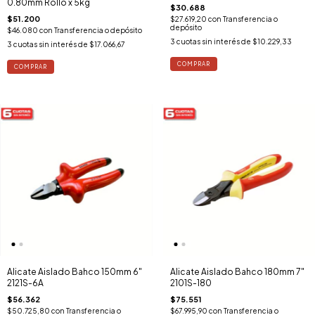
0.80mm Rollo x 5kg
$30.688
$51.200
$27.619,20
con
Transferencia o
depósito
$46.080
con
Transferencia o depósito
3
cuotas sin interés de
$10.229,33
3
cuotas sin interés de
$17.066,67
Alicate Aislado Bahco 150mm 6"
Alicate Aislado Bahco 180mm 7"
2121S-6A
2101S-180
$56.362
$75.551
$50.725,80
con
Transferencia o
$67.995,90
con
Transferencia o