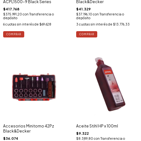
ACPL1500-9 Black Series
Black&Decker
$417.768
$41.329
$375.991,20
con
Transferencia o
$37.196,10
con
Transferencia o
depósito
depósito
6
cuotas sin interés de
$69.628
3
cuotas sin interés de
$13.776,33
Accesorios Minitorno 42Pz
Aceite Stihl HP x 100ml
Black&Decker
$9.322
$36.074
$8.389,80
con
Transferencia o