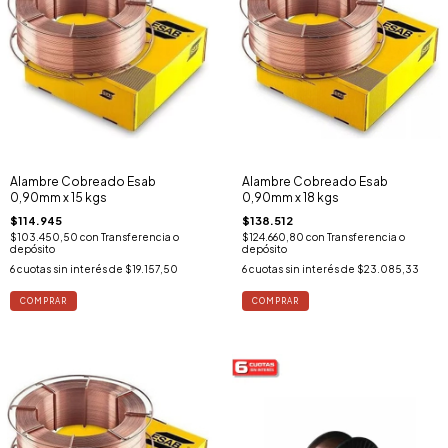
Alambre Cobreado Esab
Alambre Cobreado Esab
0,90mm x 15 kgs
0,90mm x 18 kgs
$114.945
$138.512
$103.450,50
con
Transferencia o
$124.660,80
con
Transferencia o
depósito
depósito
6
cuotas sin interés de
$19.157,50
6
cuotas sin interés de
$23.085,33