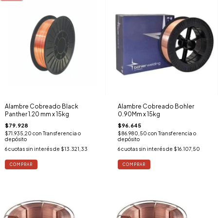
Alambre Cobreado Black
Alambre Cobreado Bohler
Panther 1.20 mm x 15kg
0.90Mm x 15kg
$79.928
$96.645
$71.935,20
con
Transferencia o
$86.980,50
con
Transferencia o
depósito
depósito
6
cuotas sin interés de
$13.321,33
6
cuotas sin interés de
$16.107,50