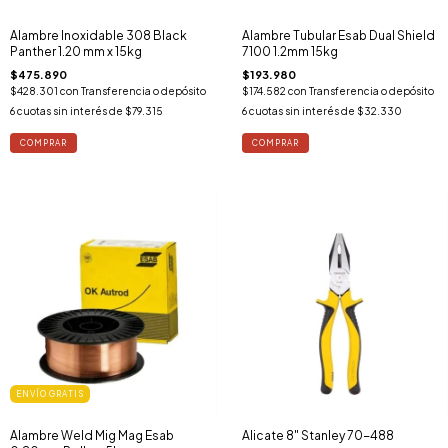
Alambre Inoxidable 308 Black
Alambre Tubular Esab Dual Shield
Panther 1.20 mm x 15kg
7100 1.2mm 15kg
$475.890
$193.980
$428.301
con
Transferencia o depósito
$174.582
con
Transferencia o depósito
6
cuotas sin interés de
$79.315
6
cuotas sin interés de
$32.330
ENVÍO GRATIS
Alambre Weld Mig Mag Esab
Alicate 8" Stanley 70-488