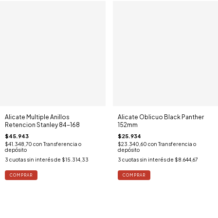
Alicate Multiple Anillos
Alicate Oblicuo Black Panther
Retencion Stanley 84-168
152mm
$45.943
$25.934
$41.348,70
con
Transferencia o
$23.340,60
con
Transferencia o
depósito
depósito
3
cuotas sin interés de
$15.314,33
3
cuotas sin interés de
$8.644,67