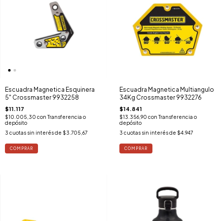
Escuadra Magnetica Esquinera
Escuadra Magnetica Multiangulo
5" Crossmaster 9932258
34Kg Crossmaster 9932276
$11.117
$14.841
$10.005,30
con
Transferencia o
$13.356,90
con
Transferencia o
depósito
depósito
3
cuotas sin interés de
$3.705,67
3
cuotas sin interés de
$4.947