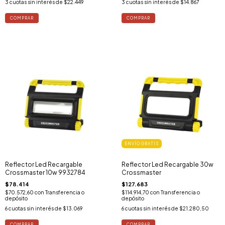
3
cuotas sin interés de
$22.449
3
cuotas sin interés de
$14.867
ENVÍO GRATIS
Reflector Led Recargable
Reflector Led Recargable 30w
Crossmaster 10w 9932784
Crossmaster
$78.414
$127.683
$70.572,60
con
Transferencia o
$114.914,70
con
Transferencia o
depósito
depósito
6
cuotas sin interés de
$13.069
6
cuotas sin interés de
$21.280,50