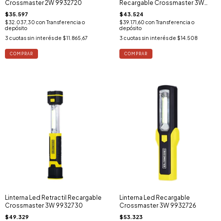
Crossmaster 2W 9932720
Recargable Crossmaster 3W
9932724
$35.597
$43.524
$32.037,30
con
Transferencia o
$39.171,60
con
Transferencia o
depósito
depósito
3
cuotas sin interés de
$11.865,67
3
cuotas sin interés de
$14.508
Linterna Led Retractil Recargable
Linterna Led Recargable
Crossmaster 3W 9932730
Crossmaster 3W 9932726
$49.329
$53.323