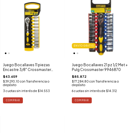
ENVÍO GRATIS
Juego Bocallaves 11 piezas
Juego Bocallaves 21 pz 1/2 Met +
Encastre 3/8" Crossmaster
Pulg Crossmaster 9946870
9945547
$43.659
$85.872
$39.293,10
con
Transferencia o
$77.284,80
con
Transferencia o
depósito
depósito
3
cuotas sin interés de
$14.553
6
cuotas sin interés de
$14.312