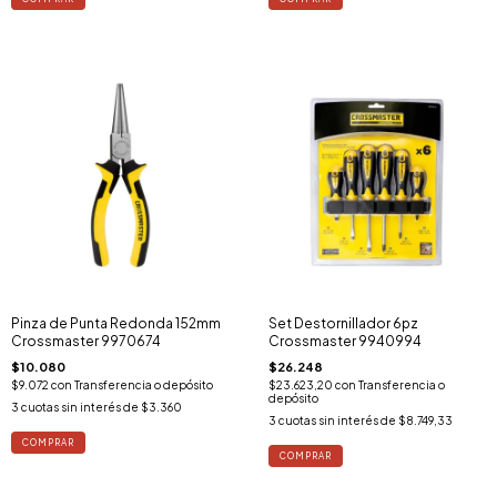
Pinza de Punta Redonda 152mm
Set Destornillador 6pz
Crossmaster 9970674
Crossmaster 9940994
$10.080
$26.248
$9.072
con
Transferencia o depósito
$23.623,20
con
Transferencia o
depósito
3
cuotas sin interés de
$3.360
3
cuotas sin interés de
$8.749,33