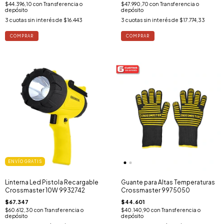
$44.396,10
con
Transferencia o
$47.990,70
con
Transferencia o
depósito
depósito
3
cuotas sin interés de
$16.443
3
cuotas sin interés de
$17.774,33
ENVÍO GRATIS
Linterna Led Pistola Recargable
Guante para Altas Temperaturas
Crossmaster 10W 9932742
Crossmaster 9975050
$67.347
$44.601
$60.612,30
con
Transferencia o
$40.140,90
con
Transferencia o
depósito
depósito