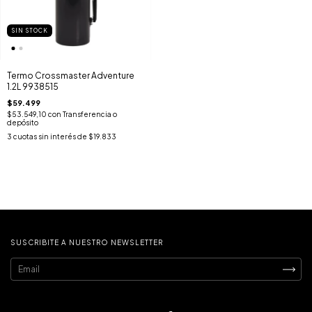
SIN STOCK
Termo Crossmaster Adventure
1.2L 9938515
$59.499
$53.549,10
con
Transferencia o
depósito
3
cuotas sin interés de
$19.833
SUSCRIBITE A NUESTRO NEWSLETTER