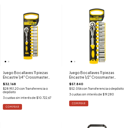
Juego Bocallaves 11 piezas
Juego Bocallaves 11 piezas
Encastre 1/4" Crossmaster
Encastre 1/2" Crossmaster
9944647
9946847
$32.168
$57.840
$28.951,20
con
Transferencia o
$52.056
con
Transferencia o depósito
depósito
3
cuotas sin interés de
$19.280
3
cuotas sin interés de
$10.722,67