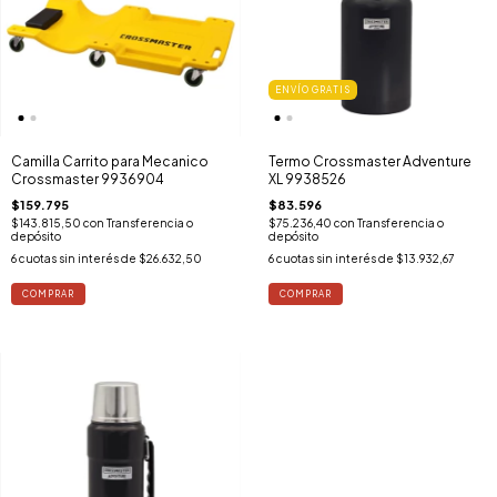
ENVÍO GRATIS
Camilla Carrito para Mecanico
Termo Crossmaster Adventure
Crossmaster 9936904
XL 9938526
$159.795
$83.596
$143.815,50
con
Transferencia o
$75.236,40
con
Transferencia o
depósito
depósito
6
cuotas sin interés de
$26.632,50
6
cuotas sin interés de
$13.932,67