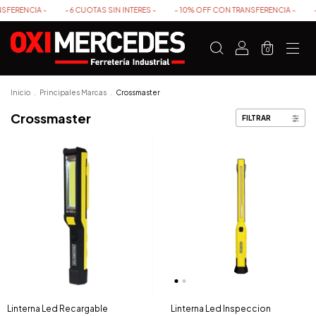
ENCIA -
- 6 CUOTAS SIN INTERES -
- 10% OFF CON TRANSFERENCIA -
- 6 C
0
Inicio
.
Principales Marcas
.
Crossmaster
Crossmaster
FILTRAR
Linterna Led Recargable
Linterna Led Inspeccion