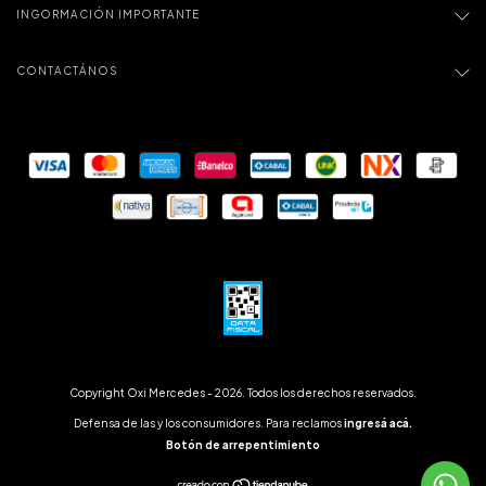
INGORMACIÓN IMPORTANTE
CONTACTÁNOS
Copyright Oxi Mercedes - 2026. Todos los derechos reservados.
Defensa de las y los consumidores. Para reclamos
ingresá acá.
Botón de arrepentimiento