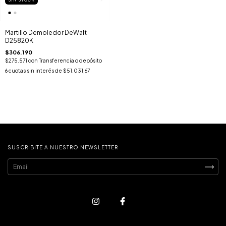
SIN STOCK
Martillo Demoledor DeWalt
D25820K
$306.190
$275.571
con
Transferencia o depósito
6
cuotas sin interés de
$51.031,67
SUSCRIBITE A NUESTRO NEWSLETTER