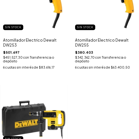
SIN STOCK
SIN STOCK
Atornillador Electrico Dewalt
Atornillador Electrico Dewalt
DW253
DW255
$501.697
$380.403
$451.527,30
con
Transferencia o
$342.362,70
con
Transferencia o
depósito
depósito
6
cuotas sin interés de
$83.616,17
6
cuotas sin interés de
$63.400,50