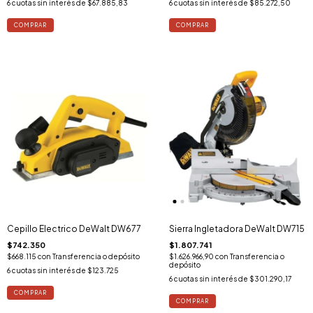
6
cuotas sin interés de
$67.885,83
6
cuotas sin interés de
$85.272,50
Cepillo Electrico DeWalt DW677
Sierra Ingletadora DeWalt DW715
$742.350
$1.807.741
$668.115
con
Transferencia o depósito
$1.626.966,90
con
Transferencia o
depósito
6
cuotas sin interés de
$123.725
6
cuotas sin interés de
$301.290,17