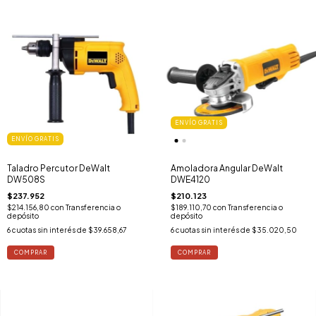
ENVÍO GRATIS
ENVÍO GRATIS
Taladro Percutor DeWalt
Amoladora Angular DeWalt
DW508S
DWE4120
$237.952
$210.123
$214.156,80
con
Transferencia o
$189.110,70
con
Transferencia o
depósito
depósito
6
cuotas sin interés de
$39.658,67
6
cuotas sin interés de
$35.020,50