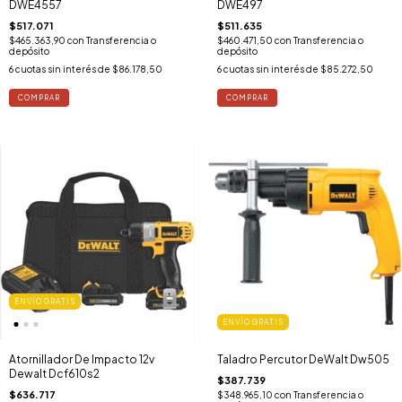
DWE4557
DWE497
$517.071
$511.635
$465.363,90
con
Transferencia o
$460.471,50
con
Transferencia o
depósito
depósito
6
cuotas sin interés de
$86.178,50
6
cuotas sin interés de
$85.272,50
ENVÍO GRATIS
ENVÍO GRATIS
Atornillador De Impacto 12v
Taladro Percutor DeWalt Dw505
Dewalt Dcf610s2
$387.739
$636.717
$348.965,10
con
Transferencia o