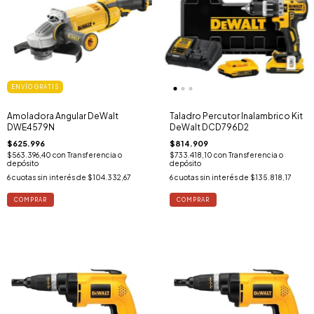
ENVÍO GRATIS
Amoladora Angular DeWalt
Taladro Percutor Inalambrico Kit
DWE4579N
DeWalt DCD796D2
$625.996
$814.909
$563.396,40
con
Transferencia o
$733.418,10
con
Transferencia o
depósito
depósito
6
cuotas sin interés de
$104.332,67
6
cuotas sin interés de
$135.818,17