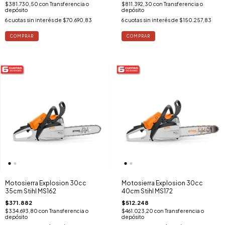
$381.730,50
con
Transferencia o
$811.392,30
con
Transferencia o
depósito
depósito
6
cuotas sin interés de
$70.690,83
6
cuotas sin interés de
$150.257,83
Motosierra Explosion 30cc
Motosierra Explosion 30cc
35cm Stihl MS162
40cm Stihl MS172
$371.882
$512.248
$334.693,80
con
Transferencia o
$461.023,20
con
Transferencia o
depósito
depósito