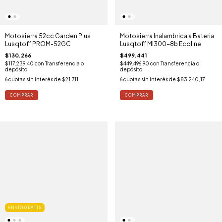
Motosierra 52cc Garden Plus
Motosierra Inalambrica a Bateria
Lusqtoff PROM-52GC
Lusqtoff Ml300-8b Ecoline
$130.266
$499.441
$117.239,40
con
Transferencia o
$449.496,90
con
Transferencia o
depósito
depósito
6
cuotas sin interés de
$21.711
6
cuotas sin interés de
$83.240,17
ENVÍO GRATIS