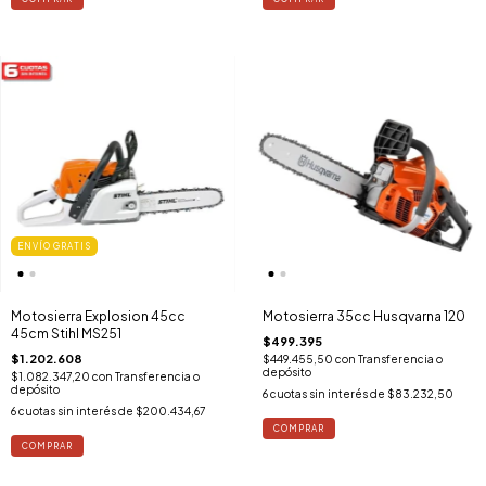
ENVÍO GRATIS
Motosierra Explosion 45cc
Motosierra 35cc Husqvarna 120
45cm Stihl MS251
$499.395
$1.202.608
$449.455,50
con
Transferencia o
depósito
$1.082.347,20
con
Transferencia o
depósito
6
cuotas sin interés de
$83.232,50
6
cuotas sin interés de
$200.434,67