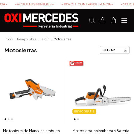
- 6 CUOTAS SIN INTERES -
- 10% OFF CON TRANSFERENCIA -
- 6 CUOTAS SIN I
0
Inicio
.
Tiempo Libre
.
Jardín
.
Motosierras
Motosierras
FILTRAR
ENVÍO GRATIS
Motosierra de Mano Inalambrica
Motosierra Inalambrica a Bateria