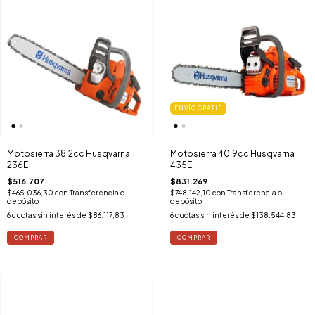
ENVÍO GRATIS
Motosierra 38.2cc Husqvarna
Motosierra 40.9cc Husqvarna
236E
435E
$516.707
$831.269
$465.036,30
con
Transferencia o
$748.142,10
con
Transferencia o
depósito
depósito
6
cuotas sin interés de
$86.117,83
6
cuotas sin interés de
$138.544,83