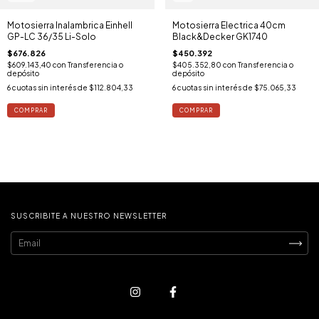
Motosierra Inalambrica Einhell
Motosierra Electrica 40cm
GP-LC 36/35 Li-Solo
Black&Decker GK1740
$676.826
$450.392
$609.143,40
con
Transferencia o
$405.352,80
con
Transferencia o
depósito
depósito
6
cuotas sin interés de
$112.804,33
6
cuotas sin interés de
$75.065,33
SUSCRIBITE A NUESTRO NEWSLETTER