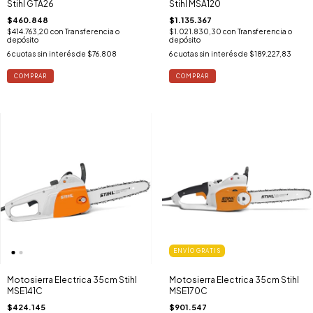
Stihl GTA26
Stihl MSA120
$460.848
$1.135.367
$414.763,20
con
Transferencia o
$1.021.830,30
con
Transferencia o
depósito
depósito
6
cuotas sin interés de
$76.808
6
cuotas sin interés de
$189.227,83
ENVÍO GRATIS
Motosierra Electrica 35cm Stihl
Motosierra Electrica 35cm Stihl
MSE141C
MSE170C
$424.145
$901.547