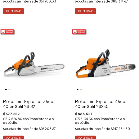
6
cuotas sin interés de
$61.980,33
6
cuotas sin interés de
$85.374,67
Motosierra Explosion 35cc
Motosierra Explosion 45cc
40cm Stihl MS182
40cm Stihl MS250
$577.252
$883.527
$519.526,80
con
Transferencia o
$795.174,30
con
Transferencia o
depósito
depósito
6
cuotas sin interés de
$96.208,67
6
cuotas sin interés de
$147.254,50