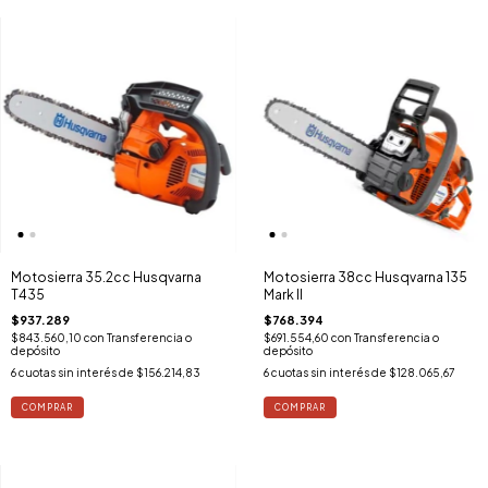
Motosierra 35.2cc Husqvarna
Motosierra 38cc Husqvarna 135
T435
Mark II
$937.289
$768.394
$843.560,10
con
Transferencia o
$691.554,60
con
Transferencia o
depósito
depósito
6
cuotas sin interés de
$156.214,83
6
cuotas sin interés de
$128.065,67