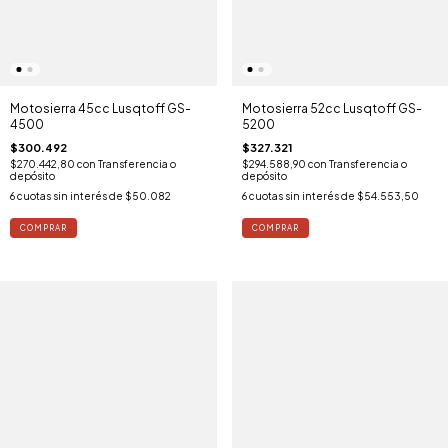
Motosierra 45cc Lusqtoff GS-
Motosierra 52cc Lusqtoff GS-
4500
5200
$300.492
$327.321
$270.442,80
con
Transferencia o
$294.588,90
con
Transferencia o
depósito
depósito
6
cuotas sin interés de
$50.082
6
cuotas sin interés de
$54.553,50