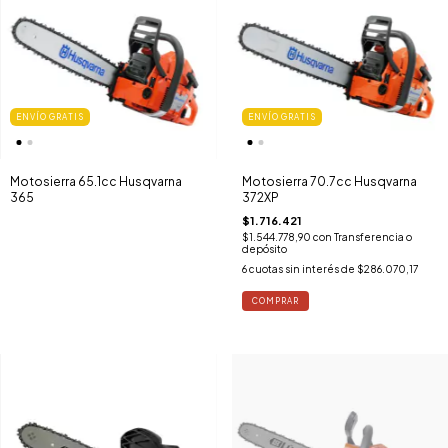
ENVÍO GRATIS
ENVÍO GRATIS
Motosierra 65.1cc Husqvarna
Motosierra 70.7cc Husqvarna
365
372XP
$1.716.421
$1.544.778,90
con
Transferencia o
depósito
6
cuotas sin interés de
$286.070,17