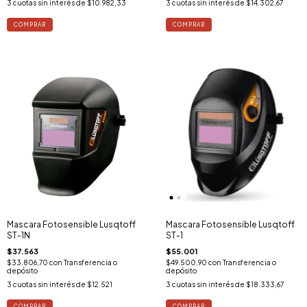
3
cuotas sin interés de
$10.982,33
3
cuotas sin interés de
$14.302,67
Mascara Fotosensible Lusqtoff
Mascara Fotosensible Lusqtoff
ST-1N
ST-1
$37.563
$55.001
$33.806,70
con
Transferencia o
$49.500,90
con
Transferencia o
depósito
depósito
3
cuotas sin interés de
$12.521
3
cuotas sin interés de
$18.333,67