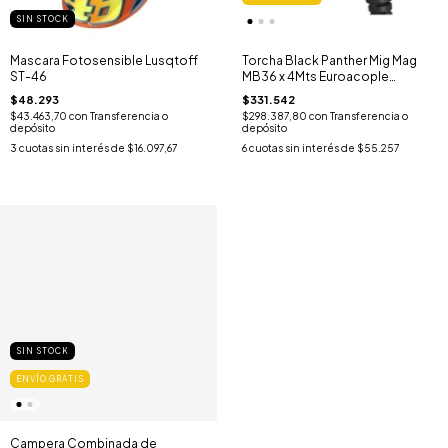
SIN STOCK
Mascara Fotosensible Lusqtoff
Torcha Black Panther Mig Mag
ST-46
MB36 x 4Mts Euroacople
Universal
$48.293
$331.542
$43.463,70
con
Transferencia o
$298.387,80
con
Transferencia o
depósito
depósito
3
cuotas sin interés de
$16.097,67
6
cuotas sin interés de
$55.257
SIN STOCK
ENVÍO GRATIS
Campera Combinada de