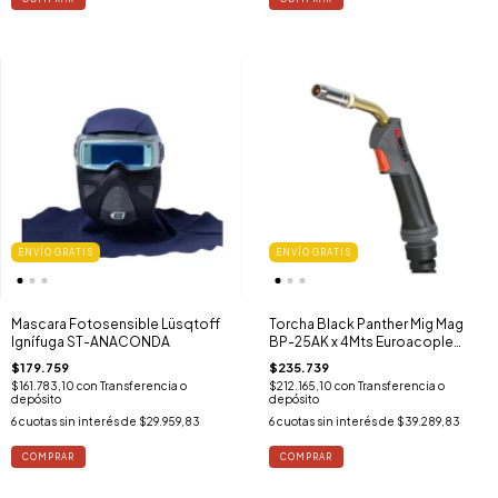
ENVÍO GRATIS
ENVÍO GRATIS
Mascara Fotosensible Lüsqtoff
Torcha Black Panther Mig Mag
Ignífuga ST-ANACONDA
BP-25AK x 4Mts Euroacople
Universal
$179.759
$235.739
$161.783,10
con
Transferencia o
$212.165,10
con
Transferencia o
depósito
depósito
6
cuotas sin interés de
$29.959,83
6
cuotas sin interés de
$39.289,83