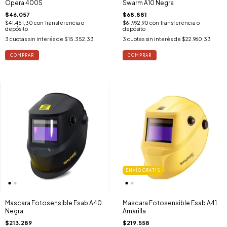
Opera 400S
Swarm A10 Negra
$46.057
$68.881
$41.451,30
con
Transferencia o
$61.992,90
con
Transferencia o
depósito
depósito
3
cuotas sin interés de
$15.352,33
3
cuotas sin interés de
$22.960,33
ENVÍO GRATIS
Mascara Fotosensible Esab A40
Mascara Fotosensible Esab A41
Negra
Amarilla
$213.289
$219.558