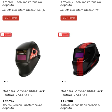
$191.960,10
con
Transferencia o
$197.602,20
con
Transferencia o
depósito
depósito
6
cuotas sin interés de
$35.548,17
6
cuotas sin interés de
$36.593
Mascara Fotosensible Black
Mascara Fotosensible Black
Panther BP-MF2S02
Panther BP-MF2S01
$32.947
$42.908
$29.652,30
con
Transferencia o
$38.617,20
con
Transferencia o
depósito
depósito