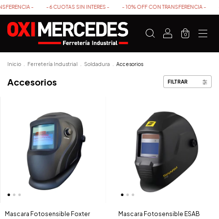
CIA -
- 6 CUOTAS SIN INTERES -
- 10% OFF CON TRANSFERENCIA -
- 6 CUOT
0
Inicio
.
Ferretería Industrial
.
Soldadura
.
Accesorios
Accesorios
FILTRAR
Mascara Fotosensible Foxter
Mascara Fotosensible ESAB