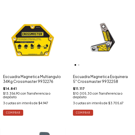
Escuadra Magnetica Multiangulo
Escuadra Magnetica Esquinera
34Kg Crossmaster 9932276
5" Crossmaster 9932258
$14.841
$11.117
$13.356,90
con
Transferencia o
$10.005,30
con
Transferencia o
depósito
depósito
3
cuotas sin interés de
$4.947
3
cuotas sin interés de
$3.705,67