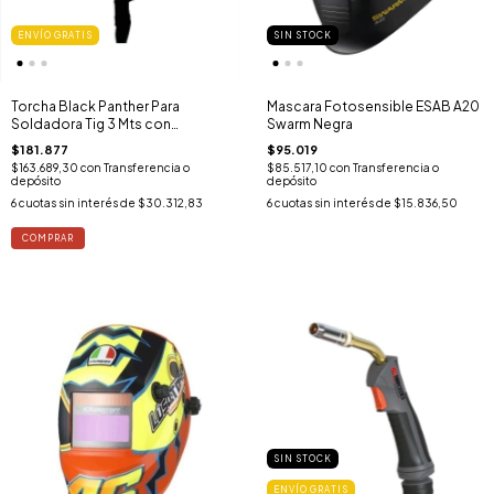
ENVÍO GRATIS
SIN STOCK
Torcha Black Panther Para
Mascara Fotosensible ESAB A20
Soldadora Tig 3 Mts con
Swarm Negra
Robinete BP-WP17R
$181.877
$95.019
$163.689,30
con
Transferencia o
$85.517,10
con
Transferencia o
depósito
depósito
6
cuotas sin interés de
$30.312,83
6
cuotas sin interés de
$15.836,50
SIN STOCK
ENVÍO GRATIS