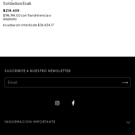
Soldadura Esab
$218.605
$196.744,50
con
Transferencia o
depósito
6
cuotas sin interés de
$36.434,17
SUSCRIBITE A NUESTRO NEWSLETTER
INGORMACIÓN IMPORTANTE