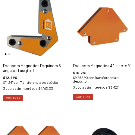
Escuadra Magnetica Esquinera 5
Escuadra Magnetica 4" Lusqtoff
angulos Lusqtoff
$10.281
$12.490
$9.252,90
con
Transferencia o
depósito
$11.241
con
Transferencia o depósito
3
cuotas sin interés de
$3.427
3
cuotas sin interés de
$4.163,33