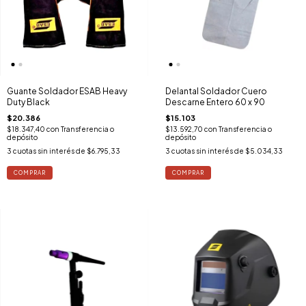
Guante Soldador ESAB Heavy
Delantal Soldador Cuero
Duty Black
Descarne Entero 60 x 90
$20.386
$15.103
$18.347,40
con
Transferencia o
$13.592,70
con
Transferencia o
depósito
depósito
3
cuotas sin interés de
$6.795,33
3
cuotas sin interés de
$5.034,33