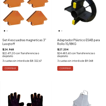
Set 4 escuadras magneticas 3"
Adaptador Plástico ESAB para
Lusqtoff
Rollo 15/18KG
$24.968
$27.204
$22.471,20
con
Transferencia o
$24.483,60
con
Transferencia o
depósito
depósito
3
cuotas sin interés de
$8.322,67
3
cuotas sin interés de
$9.068