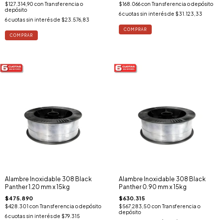
$127.314,90
con
Transferencia o
$168.066
con
Transferencia o depósito
depósito
6
cuotas sin interés de
$31.123,33
6
cuotas sin interés de
$23.576,83
Alambre Inoxidable 308 Black
Alambre Inoxidable 308 Black
Panther 1.20 mm x 15kg
Panther 0.90 mm x 15kg
$475.890
$630.315
$428.301
con
Transferencia o depósito
$567.283,50
con
Transferencia o
depósito
6
cuotas sin interés de
$79.315