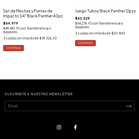
Set de Mechas y Puntas de
Juego Tubos Black Panther 12pzs
Impacto 1/4" Black Panther 40pz
$62.529
$54.979
$56.276,10
con
Transferencia o
depósito
$49.481,10
con
Transferencia o
depósito
3
cuotas sin interés de
$20.843
3
cuotas sin interés de
$18.326,33
SUSCRIBITE A NUESTRO NEWSLETTER