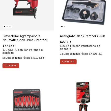
Clavadora Engrampadora
Aerografo Black Panther A-138
Neumatica 2 en 1 Black Panther
$22.816
$77.843
$20.534,40
con
Transferencia o
depósito
$70.058,70
con
Transferencia o
depósito
3
cuotas sin interés de
$7.605,33
6
cuotas sin interés de
$12.973,83