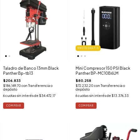
ENVÍO GRATIS
Taladro de Banco 13mm Black
Mini Compresor 150 PSI Black
Panther Bp-tb13
Panther BP-MC10B6LM
$206.833
$80.258
$186.149,70
con
Transferencia o
$72.232,20
con
Transferencia o
depósito
depósito
6
cuotas sin interés de
$34.472,17
6
cuotas sin interés de
$13.376,33