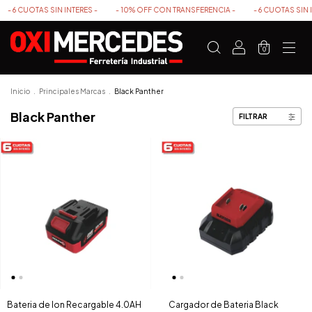
UOTAS SIN INTERES -
- 10% OFF CON TRANSFERENCIA -
- 6 CUOTAS SIN INTERES
0
Inicio
.
Principales Marcas
.
Black Panther
Black Panther
FILTRAR
Bateria de Ion Recargable 4.0AH
Cargador de Bateria Black