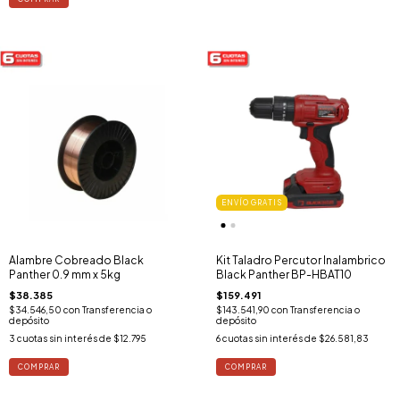
ENVÍO GRATIS
Alambre Cobreado Black
Kit Taladro Percutor Inalambrico
Panther 0.9 mm x 5kg
Black Panther BP-HBAT10
$38.385
$159.491
$34.546,50
con
Transferencia o
$143.541,90
con
Transferencia o
depósito
depósito
3
cuotas sin interés de
$12.795
6
cuotas sin interés de
$26.581,83