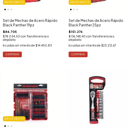
ENVÍO GRATIS
ENVÍO GRATIS
Set de Mechas de Acero Rápido
Set de Mechas de Acero Rápido
Black Panther 19pz
Black Panther 25pz
$86.705
$151.276
$78.034,50
con
Transferencia o
$136.148,40
con
Transferencia o
depósito
depósito
6
cuotas sin interés de
$14.450,83
6
cuotas sin interés de
$25.212,67
ENVÍO GRATIS