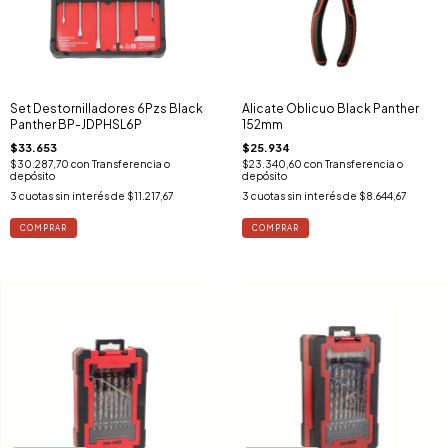
Set Destornilladores 6Pzs Black
Alicate Oblicuo Black Panther
Panther BP-JDPHSL6P
152mm
$33.653
$25.934
$30.287,70
con
Transferencia o
$23.340,60
con
Transferencia o
depósito
depósito
3
cuotas sin interés de
$11.217,67
3
cuotas sin interés de
$8.644,67