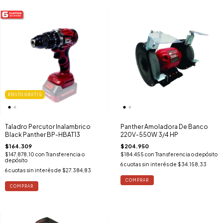
ENVÍO GRATIS
Taladro Percutor Inalambrico
Panther Amoladora De Banco
Black Panther BP-HBAT13
220V-550W 3/4 HP
$164.309
$204.950
$147.878,10
con
Transferencia o
$184.455
con
Transferencia o depósito
depósito
6
cuotas sin interés de
$34.158,33
6
cuotas sin interés de
$27.384,83