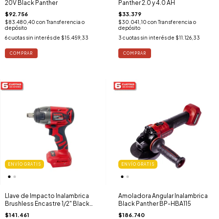
20V Black Panther
Panther 2.0 y 4.0 AH
$92.756
$33.379
$83.480,40
con
Transferencia o
$30.041,10
con
Transferencia o
depósito
depósito
6
cuotas sin interés de
$15.459,33
3
cuotas sin interés de
$11.126,33
ENVÍO GRATIS
ENVÍO GRATIS
Llave de Impacto Inalambrica
Amoladora Angular Inalambrica
Brushless Encastre 1/2" Black
Black Panther BP-HBA115
Panther HBLLI350
$141.461
$186.740