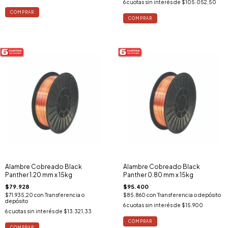
6
cuotas sin interés de
$105.052,50
Alambre Cobreado Black
Alambre Cobreado Black
Panther 1.20 mm x 15kg
Panther 0.80 mm x 15kg
$79.928
$95.400
$71.935,20
con
Transferencia o
$85.860
con
Transferencia o depósito
depósito
6
cuotas sin interés de
$15.900
6
cuotas sin interés de
$13.321,33