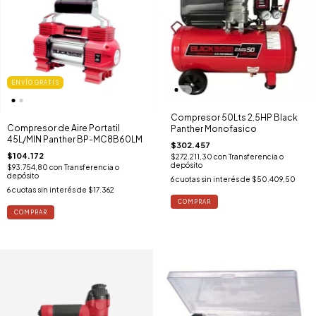
ENVÍO GRATIS
Compresor 50Lts 2.5HP Black
Compresor de Aire Portatil
Panther Monofasico
45L/MIN Panther BP-MC8B60LM
$302.457
$104.172
$272.211,30
con
Transferencia o
depósito
$93.754,80
con
Transferencia o
depósito
6
cuotas sin interés de
$50.409,50
6
cuotas sin interés de
$17.362