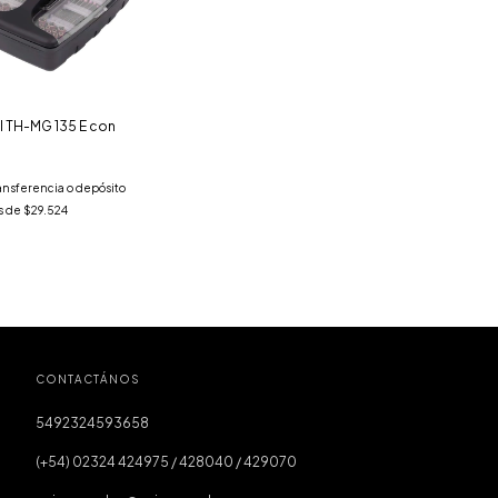
ll TH-MG 135 E con
ansferencia o depósito
s de
$29.524
CONTACTÁNOS
5492324593658
(+54) 02324 424975 / 428040 / 429070