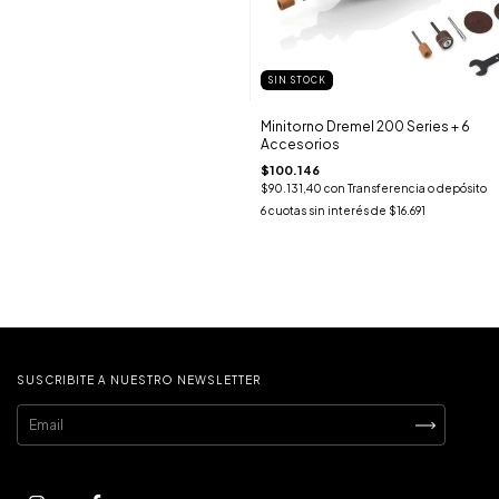
SIN STOCK
Minitorno Dremel 200 Series + 6
Accesorios
$100.146
$90.131,40
con
Transferencia o depósito
6
cuotas sin interés de
$16.691
SUSCRIBITE A NUESTRO NEWSLETTER