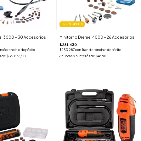
ENVÍO GRATIS
el 3000 + 30 Accesorios
Minitorno Dremel 4000 + 26 Accesorios
$281.430
ansferencia o depósito
$253.287
con
Transferencia o depósito
s de
$35.836,50
6
cuotas sin interés de
$46.905