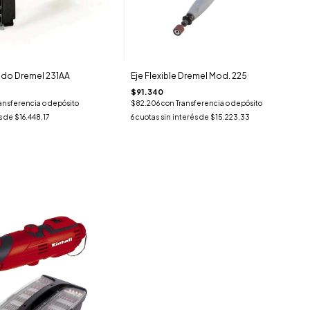
ado Dremel 231AA
Eje Flexible Dremel Mod. 225
$91.340
ansferencia o depósito
$82.206
con
Transferencia o depósito
s de
$16.448,17
6
cuotas sin interés de
$15.223,33