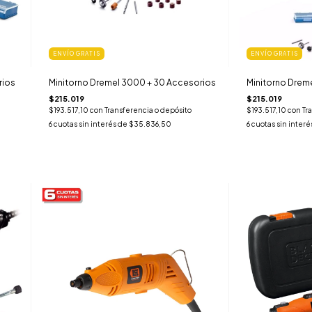
ENVÍO GRATIS
ENVÍO GRATIS
rios
Minitorno Dremel 3000 + 30 Accesorios
Minitorno Drem
$215.019
$215.019
$193.517,10
con
Transferencia o depósito
$193.517,10
con
Tr
6
cuotas sin interés de
$35.836,50
6
cuotas sin interé