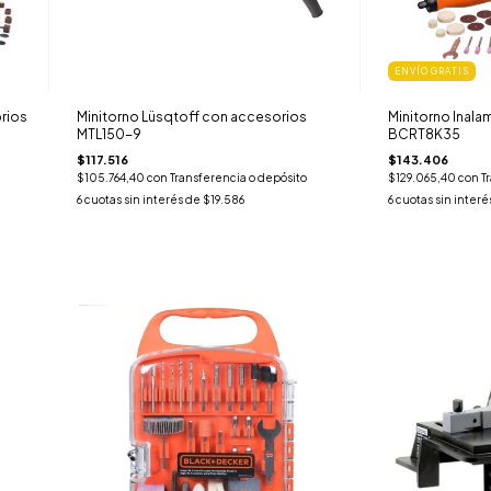
ENVÍO GRATIS
rios
Minitorno Lüsqtoff con accesorios
Minitorno Inal
MTL150-9
BCRT8K35
$117.516
$143.406
$105.764,40
con
Transferencia o depósito
$129.065,40
con
T
6
cuotas sin interés de
$19.586
6
cuotas sin interé