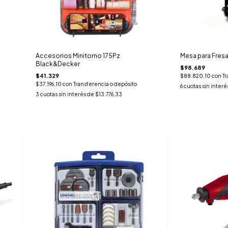
Accesorios Minitorno 175Pz
Mesa para Fres
Black&Decker
$98.689
$41.329
$88.820,10
con
Tr
$37.196,10
con
Transferencia o depósito
6
cuotas sin interé
3
cuotas sin interés de
$13.776,33