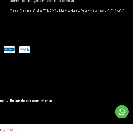
oximercedes@oximercedes.com.ar
Casa Central Calle 31 N292 - Mercedes - Buenos Aires - C.P. 6600
acá.
/
Botón de arrepentimiento
TENDIDO