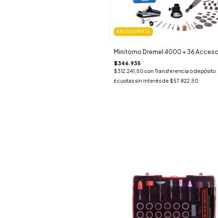
ENVÍO GRATIS
Minitorno Dremel 4000 + 36 Acceso
$346.935
$312.241,50
con
Transferencia o depósito
6
cuotas sin interés de
$57.822,50