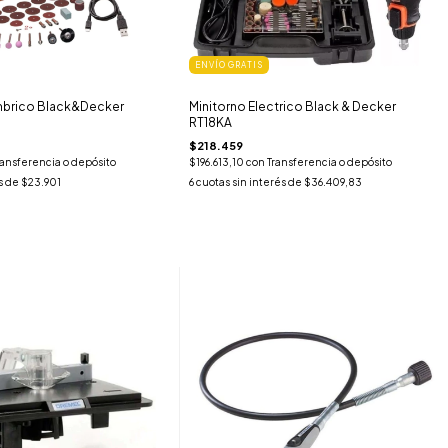
ENVÍO GRATIS
ambrico Black&Decker
Minitorno Electrico Black & Decker
RT18KA
$218.459
ransferencia o depósito
$196.613,10
con
Transferencia o depósito
s de
$23.901
6
cuotas sin interés de
$36.409,83