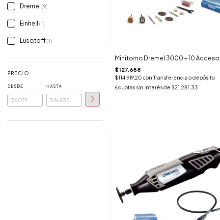
Dremel
(9)
Einhell
(1)
Lusqtoff
(1)
Minitorno Dremel 3000 + 10 Acceso
$127.688
PRECIO
$114.919,20
con
Transferencia o depósito
DESDE
HASTA
6
cuotas sin interés de
$21.281,33