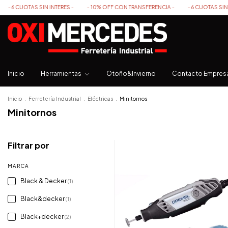
TAS SIN INTERES -
- 10% OFF CON TRANSFERENCIA -
- 6 CUOTAS SIN INTERES -
Inicio
Herramientas
Otoño&Invierno
Contacto Empres
Inicio
.
Ferretería Industrial
.
Eléctricas
.
Minitornos
Minitornos
Filtrar por
MARCA
Black & Decker
(1)
Black&decker
(1)
Black+decker
(2)